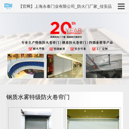
【官网】上海永泰门业有限公司_防火门厂家_佳安品
牌
钢
质
水
雾
特
级
防
火
卷
帘
门