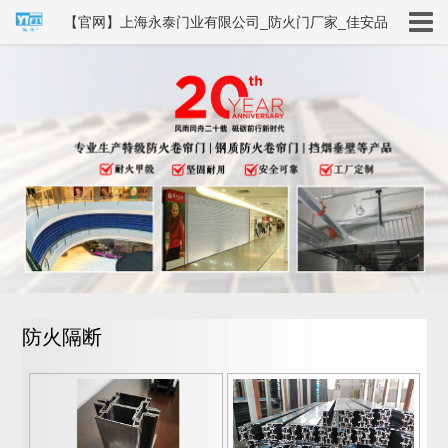
【官网】上海永泰门业有限公司_防火门厂家_佳安品
牌
防
火
隔
断