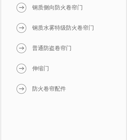
钢质侧向防火卷帘门
钢质水雾特级防火卷帘门
普通防盗卷帘门
伸缩门
防火卷帘配件