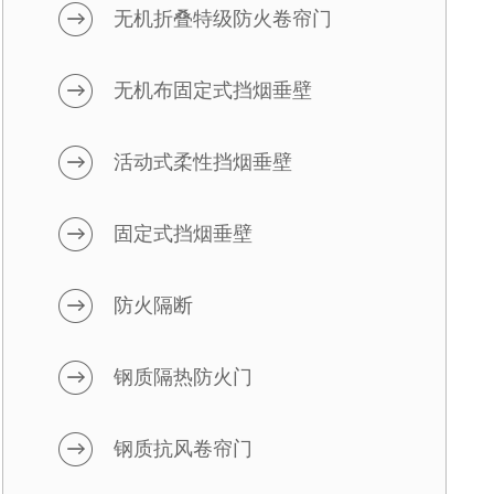
无机折叠特级防火卷帘门
无机布固定式挡烟垂壁
活动式柔性挡烟垂壁
固定式挡烟垂壁
防火隔断
钢质隔热防火门
钢质抗风卷帘门